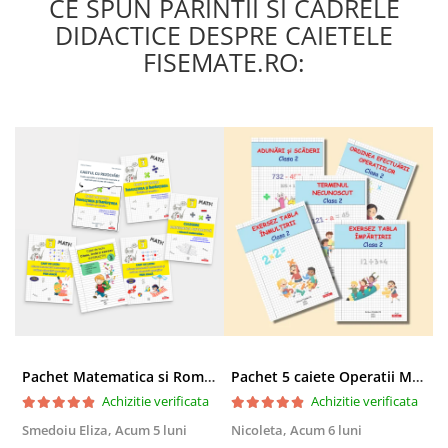
CE SPUN PARINTII SI CADRELE
DIDACTICE DESPRE CAIETELE
FISEMATE.RO:
Pachet Matematica si Romana clasa 3 pentru copii - peste 340 pagini
Pachet 5 caiete Operatii Matematice clasa 2 pentru copii - peste 316 pagini
Achizitie verificata
Achizitie verificata
Smedoiu Eliza,
Acum 5 luni
Nicoleta,
Acum 6 luni
A