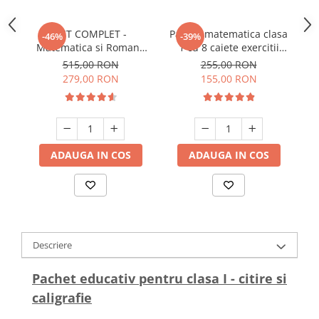
SET COMPLET -
Pachet matematica clasa
P
-46%
-39%
Matematica si Romana
1 cu 8 caiete exercitii
Clasa 1 | 15 caiete
probleme si rezolvari -
p
515,00 RON
255,00 RON
tiparite - peste 800 pagini
peste 420 pagini
279,00 RON
155,00 RON
ADAUGA IN COS
ADAUGA IN COS
Descriere
Pachet educativ pentru clasa I - citire si
caligrafie