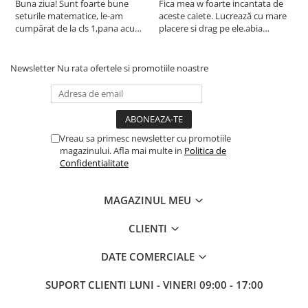
Buna ziua! Sunt foarte bune
Fica mea w foarte incantata de
M
seturile matematice, le-am
aceste caiete. Lucrează cu mare
c
cumpărat de la cls 1,pana acum
placere si drag pe ele.abia
d
în cls 3! Mult succes în tot ce
așteaptă sa lucreze extra pe
f
faceți!
aceste caiete. A inceput sa
înțeleagă totul din ce in ce mai
Newsletter
Nu rata ofertele si promotiile noastre
bine. Va multumesc
Vreau sa primesc newsletter cu promotiile
magazinului. Afla mai multe in
Politica de
Confidentialitate
MAGAZINUL MEU
CLIENTI
DATE COMERCIALE
SUPORT CLIENTI
LUNI - VINERI 09:00 - 17:00