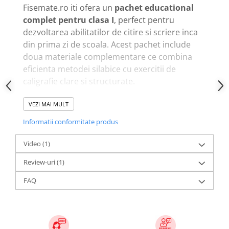
Fisemate.ro iti ofera un
pachet educational
complet pentru clasa I
, perfect pentru
dezvoltarea abilitatilor de citire si scriere inca
din prima zi de scoala. Acest pachet include
doua materiale complementare ce combina
eficienta metodei silabice cu exercitii de
caligrafie clare si structurate.
Ce contine pachetul?
VEZI MAI MULT
📖
Caietul "Invat sa citesc"
- contine povesti
Informatii conformitate produs
despartite in silabe, imagini de colorat si jocuri
interactive pentru invatare activa si distractiva.
Video
(1)
✍️
Setul de 2 carti de caligrafie
- cu 144 de
Review-uri
(1)
pagini, exercitii de trasare, formare litere si
scriere ordonata. Include linii de ghidaj si
FAQ
ilustratii motivationale pentru incurajare.
Ideal pentru acasa sau scoala
Pachetul este recomandat pentru
acasa,