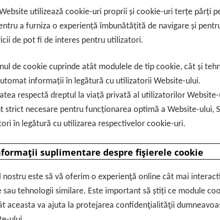
Website utilizează cookie-uri proprii și cookie-uri terțe părți
pentru a furniza o experiență îmbunătățită de navigare și pentru 
icii de pot fi de interes pentru utilizatori.
ul de cookie cuprinde atât modulele de tip cookie, cât și tehnol
tomat informații în legătură cu utilizatorii Website-ului.
atea respectă dreptul la viață privată al utilizatorilor Website-u
t strict necesare pentru funcționarea optimă a Website-ului, 
atori în legătură cu utilizarea respectivelor cookie-uri.
Informaţii suplimentare despre fişierele cookie
 nostru este să vă oferim o experienţă online cât mai interacti
 sau tehnologii similare. Este important să știți ce module cook
ât aceasta va ajuta la protejarea confidenţialităţii dumneavoas
e-ului.