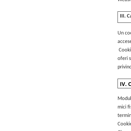
III. 
Un coo
accese
Cookie
oferi 
privin
IV. 
Modul
mici f
termin
Cookie