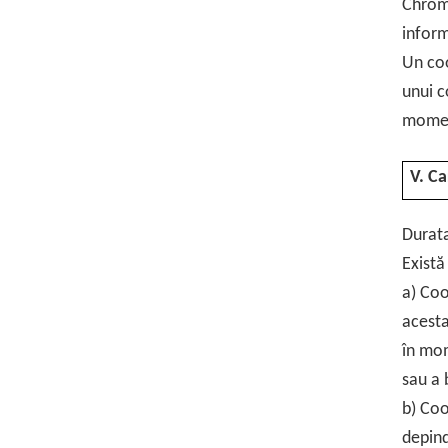
Chrome
inform
Un coo
unui c
moment
V. Ca
Durata
Există
a) Coo
acesta
în mom
sau a 
b) Coo
depind