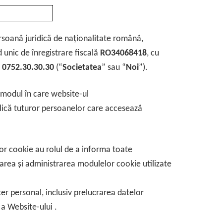
rsoană juridică de naționalitate română,
 unic de înregistrare fiscală
RO34068418
, cu
n
0752.30.30.30
(“
Societatea
” sau “
Noi
”).
 modul în care website-ul
plică tuturor persoanelor care accesează
lor cookie au rolul de a informa toate
area și administrarea modulelor cookie utilizate
ter personal, inclusiv prelucrarea datelor
 a Website-ului .