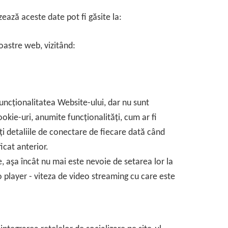
ează aceste date pot fi găsite la:
oastre web, vizitând:
uncționalitatea Website-ului, dar nu sunt
okie-uri, anumite funcționalități, cum ar fi
eți detaliile de conectare de fiecare dată când
icat anterior.
e, aşa încât nu mai este nevoie de setarea lor la
eo player - viteza de video streaming cu care este