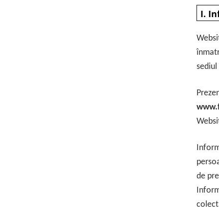
I. I
Websi
înmatr
sediul
Prezen
www.f
Websit
Inform
persoa
de pre
Inform
colect