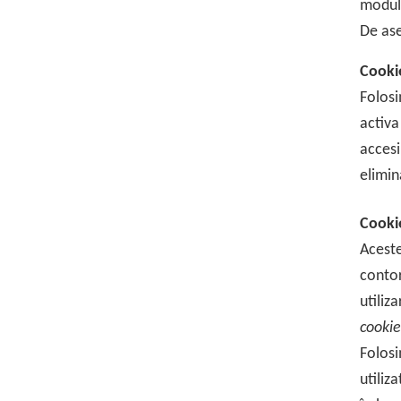
module
De ase
Cookie
Folosi
activa
accesi
elimin
Cookie
Aceste
contor
utiliz
cookie
Folosi
utiliz