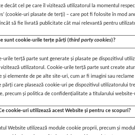
e decât cel pe care îl vizitează utilizatorul la momentul respe
s’ (cookie-uri plasate de terţi) – care pot fi folosite în mod 
 încât să fie livrată publicitate cât mai relevantă pentru utilizat
e sunt cookie-urile terțe părți (
third party cookies
)?
-urile terță parte sunt generate și plasate pe dispozitivul utili
l vizitează utilizatorul. Cookie-urile terță parte sunt create atu
e și elemente de pe alte site-uri, cum ar fi imagini sau reclame 
e părți care plasează cookie-uri pe dispozitivul utilizatorului tr
e, precum și politica de confidențialitate a titularului website-
Ce cookie-uri utilizează acest Website și pentru ce scopuri?
tul Website utilizează module cookie proprii, precum și module 