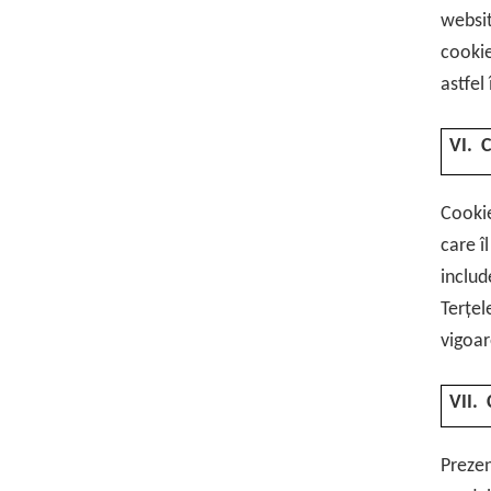
websit
cookie
astfel
VI. C
Cookie
care î
includ
Terțel
vigoar
VII. 
Prezen