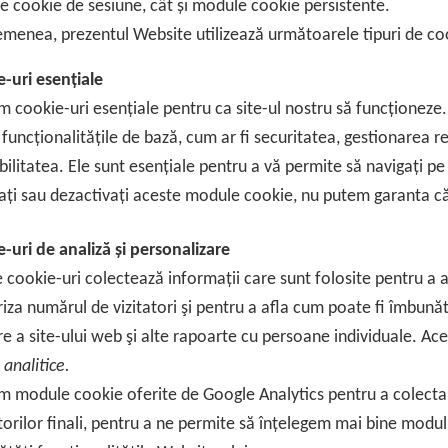
 cookie de sesiune, cât și module cookie persistente.
menea, prezentul Website utilizează următoarele tipuri de coo
-uri esențiale
m cookie-uri esențiale pentru ca site-ul nostru să funcționeze.
 funcționalitățile de bază, cum ar fi securitatea, gestionarea reț
bilitatea. Ele sunt esențiale pentru a vă permite să navigați pe s
ați sau dezactivați aceste module cookie, nu putem garanta că 
-uri de analiză și personalizare
 cookie-uri colectează informații care sunt folosite pentru a a
iza numărul de vizitatori şi pentru a afla cum poate fi îmbunăt
are a site-ului web şi alte rapoarte cu persoane individuale. 
 analitice.
m module cookie oferite de Google Analytics pentru a colecta 
atorilor finali, pentru a ne permite să înțelegem mai bine modul