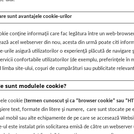
Care sunt avantajele cookie-urilor
kie conţine informaţii care fac legătura între un web-brows
ază acel webserver din nou, acesta din urmă poate citi informa
-urile asigură utilizatorilor o experienţă plăcută de navigare ş
servicii confortabile utilizatorilor (de exemplu, preferinţele în 
d limba site-ului, coşuri de cumpărături sau publicitate relevant
Ce sunt modulele cookie?
ele cookie
(termen cunoscut şi ca “browser cookie” sau “HT
işiere text, formate din litere şi numere
,
care sunt stocate pe
al mobil sau alte echipamente de pe care se accesează Websi
-ul este instalat prin solicitarea emisă de către un webserver 