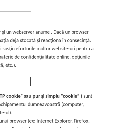
er şi un webserver anume . Dacă un browser
ţia deja stocată şi reacţiona în consecinţă.
i susţin eforturile multor website-uri pentru a
materie de confidenţialitate online, opţiunile
ă, etc.).
TP cookie” sau pur şi simplu “cookie” )
sunt
 echipamentul dumneavoastră (computer,
te-ul).
unui browser (ex: Internet Explorer, Firefox,