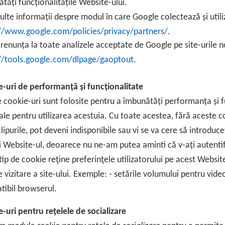
tăți funcționalitățile Website-ului.
lte informații despre modul în care Google colectează și utiliz
://www.google.com/policies/privacy/partners/
.
 renunța la toate analizele acceptate de Google pe site-urile n
://tools.google.com/dlpage/gaoptout
.
-uri de performanță și funcționalitate
 cookie-uri sunt folosite pentru a îmbunătăți performanța și f
ale pentru utilizarea acestuia. Cu toate acestea, fără aceste co
lipurile, pot deveni indisponibile sau vi se va cere să introduc
ți Website-ul, deoarece nu ne-am putea aminti că v-ați autentif
tip de cookie reţine preferinţele utilizatorului pe acest Websit
e vizitare a site-ului. Exemple: - setările volumului pentru vid
ibil browserul.
-uri pentru rețelele de socializare