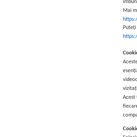
îmbună
Mai mu
https
Puteți
https
Cookie
Aceste
esenți
videoc
vizita
Acest 
fiecar
compat
Cookie