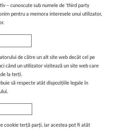
ctiv – cunoscute sub numele de ‘third party
anonim pentru a memora interesele unui utilizator,
or.
zatorului de către un alt site web decât cel pe
nci când un utilizator vizitează un site web care
de la terți.
ebuie să respecte atât dispozițiile legale în
ului.
cookie terță parți, iar acestea pot fi atât