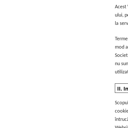
Acest 
ului, 
la serv
Termen
mod au
Societ
nu sun
utiliz
II. 
Scopul
cookie
întruc
Websit