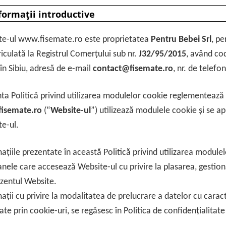
nformaţii introductive
te-ul www.fisemate.ro este proprietatea
Pentru Bebei Srl
, pe
iculată la Registrul Comerțului sub nr.
J32/95/2015
, având cod
 în Sibiu, adresă de e-mail
contact@fisemate.ro
, nr. de telefo
ta Politică privind utilizarea modulelor cookie reglementează
isemate.ro
(“
Website-ul
”) utilizează modulele cookie și se a
e-ul.
ațiile prezentate în această Politică privind utilizarea module
nele care accesează Website-ul cu privire la plasarea, gestion
zentul Website.
ații cu privire la modalitatea de prelucrare a datelor cu carac
ate prin cookie-uri, se regăsesc în Politica de confidențialitate