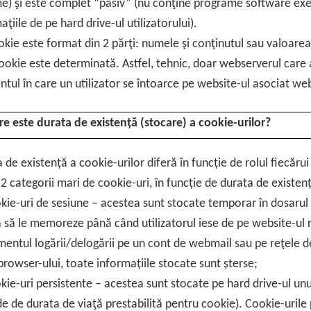
) şi este complet “pasiv” (nu conţine programe software exec
aţiile de pe hard drive-ul utilizatorului).
kie este format din 2 părţi: numele şi conţinutul sau valoarea
ookie este determinată. Astfel, tehnic, doar webserverul care a
ul în care un utilizator se întoarce pe website-ul asociat web
re este durata de existență (stocare) a cookie-urilor?
 de existență a cookie-urilor diferă în funcție de rolul fiecărui
 2 categorii mari de cookie-uri, în funcție de durata de existen
kie-uri de sesiune – acestea sunt stocate temporar în dosarul
 să le memoreze până când utilizatorul iese de pe website-ul r
entul logării/delogării pe un cont de webmail sau pe reţele de 
browser-ului, toate informațiile stocate sunt șterse;
kie-uri persistente – acestea sunt stocate pe hard drive-ul un
e de durata de viaţă prestabilită pentru cookie). Cookie-urile p