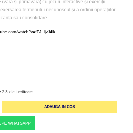
 (vară și primăvară) cu jocuri interactive și exerciții
 exersarea termenului necunoscut și a ordinii operațiilor.
acanță sau consolidare.
tube.com/watch?v=tTJ_IjvJ4ik
:
2-3 zile lucrătoare
ADAUGA IN COS
 PE WHATSAPP