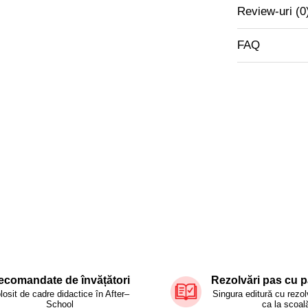
Review-uri
(0
FAQ
Detalii:
Tip produs
Tematica:
M
operatiilor
Continut:
• Caiet Prima
• Caiet Vara 
Format:
A5
Activitati:
Jo
Scop:
Conso
Potrivit pen
ecomandate de învățători
Rezolvări pas cu p
losit de cadre didactice în After–
Singura editură cu rezol
Publicat de
School
ca la școal