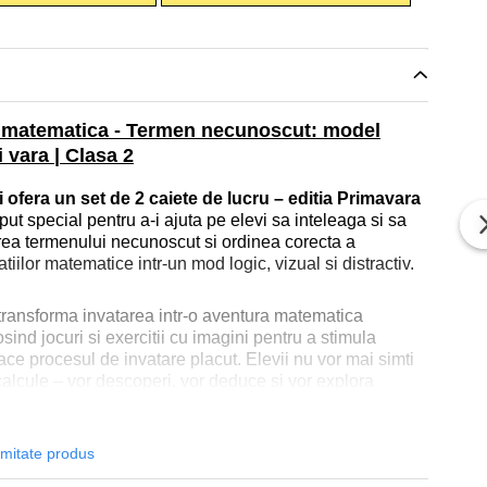
e matematica - Termen necunoscut: model
 vara | Clasa 2
i ofera un set de 2 caiete de lucru – editia Primavara
put special pentru a-i ajuta pe elevi sa inteleaga si sa
ea termenului necunoscut si ordinea corecta a
atiilor matematice intr-un mod logic, vizual si distractiv.
transforma invatarea intr-o aventura matematica
osind jocuri si exercitii cu imagini pentru a stimula
ace procesul de invatare placut. Elevii nu vor mai simti
calcule – vor descoperi, vor deduce si vor explora
joaca.
rmitate produs
acanta, activitati remediale sau recapitulare
, acest
ernativa vesela si eficienta la metodele traditionale.