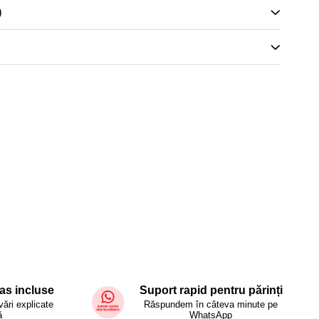
)
:
Set 2 caiete educationale
atematica – Termen necunoscut si ordinea
vara – exercitii ilustrate si jocuri logice
– activitati vizuale si distractive
curi, exercitii vizuale, calcule, logica
lidarea abilitatilor matematice intr-un mod ludic
tru:
Clasa 2, vacante, acasa sau in clasa
as incluse
Suport rapid pentru părinți
vări explicate
Răspundem în câteva minute pe
:
Editura Fisemate.ro
ă
WhatsApp