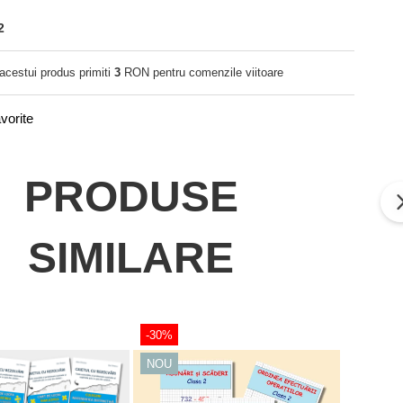
2
 acestui produs primiti
3
RON pentru comenzile viitoare
vorite
PRODUSE
SIMILARE
-30%
-41%
NOU