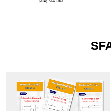
părinți ne-au ales
SF