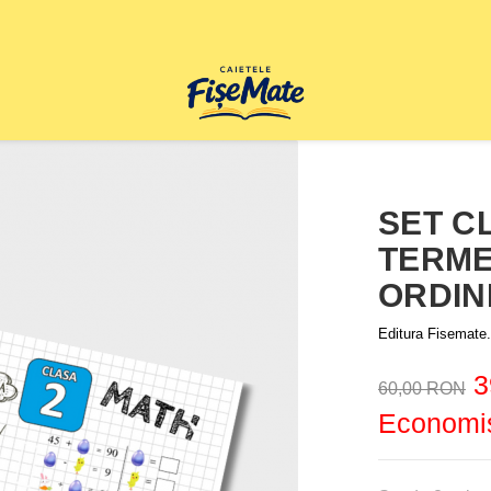
SET C
TERME
ORDIN
Editura Fisemate.
3
60,00 RON
Economis