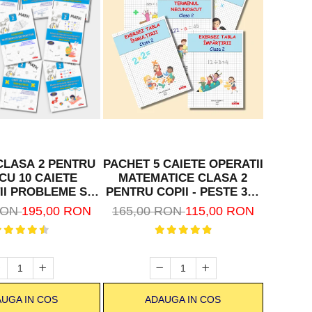
CLASA 2 PENTRU
PACHET 5 CAIETE OPERATII
S
 CU 10 CAIETE
MATEMATICE CLASA 2
MATEMA
II PROBLEME SI
PENTRU COPII - PESTE 316
CAIETE
RI - PESTE 500
PAGINI
RON
195,00 RON
165,00 RON
115,00 RON
470,0
PAGINI
UGA IN COS
ADAUGA IN COS