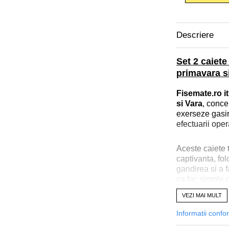
Descriere
Set 2 caiet
primavara si
Fisemate.ro it
si Vara
, conce
exerseze gasir
efectuarii oper
Aceste caiete 
captivanta, fol
gandirea si a f
ca fac simple 
concepte prin 
VEZI MAI MULT
Informatii confo
Ideal pentru v
set ofera o alt