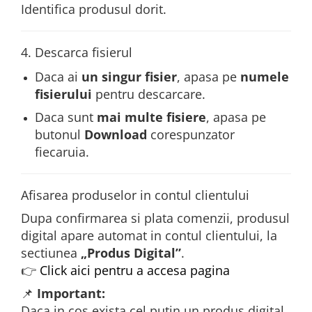
Identifica produsul dorit.
4. Descarca fisierul
Daca ai
un singur fisier
, apasa pe
numele
fisierului
pentru descarcare.
Daca sunt
mai multe fisiere
, apasa pe
butonul
Download
corespunzator
fiecaruia.
Afisarea produselor in contul clientului
Dupa confirmarea si plata comenzii, produsul
digital apare automat in contul clientului, la
sectiunea
„Produs Digital”
.
👉
Click aici pentru a accesa pagina
📌
Important:
Daca in cos exista cel putin un produs digital,