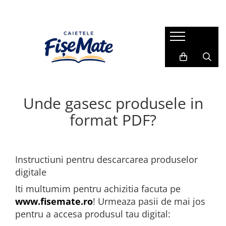
ALTELE
BLOG
1. Seturi complete (Clasele
1. Sfaturi pentru parinti
Primare)
2. Probleme explicate pas cu pas
2. Rechizite (Back to School)
3. Cadoul ideal de Craciun
3. Vacanta de vara (Recapitulare)
Unde gasesc produsele in
4. Testimoniale
format PDF?
5. Puncte de fidelizare
Instructiuni pentru descarcarea produselor
digitale
Iti multumim pentru achizitia facuta pe
www.fisemate.ro
! Urmeaza pasii de mai jos
pentru a accesa produsul tau digital: