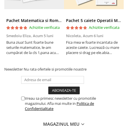
Pachet Matematica si Romana clasa 3 pentru copii - peste 340 pagini
Pachet 5 caiete Operatii Matematice clasa 2 pentru copii - peste 316 pagini
Achizitie verificata
Achizitie verificata
Smedoiu Eliza,
Acum 5 luni
Nicoleta,
Acum 6 luni
A
Buna ziua! Sunt foarte bune
Fica mea w foarte incantata de
M
seturile matematice, le-am
aceste caiete. Lucrează cu mare
c
cumpărat de la cls 1,pana acum
placere si drag pe ele.abia
d
în cls 3! Mult succes în tot ce
așteaptă sa lucreze extra pe
f
faceți!
aceste caiete. A inceput sa
înțeleagă totul din ce in ce mai
Newsletter
Nu rata ofertele si promotiile noastre
bine. Va multumesc
Vreau sa primesc newsletter cu promotiile
magazinului. Afla mai multe in
Politica de
Confidentialitate
MAGAZINUL MEU