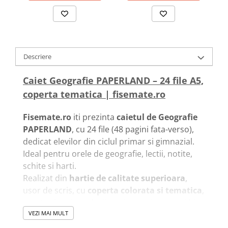
Descriere
Caiet Geografie PAPERLAND – 24 file A5,
coperta tematica | fisemate.ro
Fisemate.ro
iti prezinta
caietul de Geografie
PAPERLAND
, cu 24 file (48 pagini fata-verso),
dedicat elevilor din ciclul primar si gimnazial.
Ideal pentru orele de geografie, lectii, notite,
schite si harti.
Realizat din
hartie de calitate superioara
,
usor de scris, cu
coperta colorata si tematica
,
acest caiet ajuta elevii sa-si organizeze mai bine
materialele si sa ramana concentrati asupra
VEZI MAI MULT
materiei. Practic si rezistent, este usor de