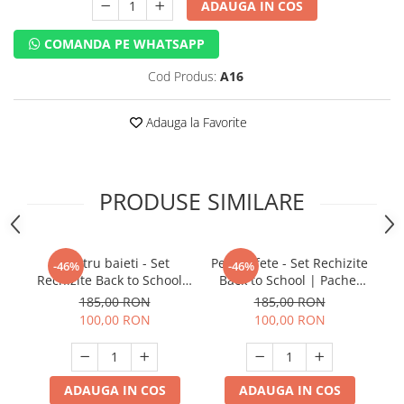
ADAUGA IN COS
COMANDA PE WHATSAPP
Cod Produs:
A16
Adauga la Favorite
PRODUSE SIMILARE
Pentru baieti - Set
Pentru fete - Set Rechizite
O
-46%
-46%
Rechizite Back to School |
Back to School | Pachet
cu
Kit complet pentru un
complet pentru un
185,00 RON
185,00 RON
inceput de an perfect
inceput de an perfect
100,00 RON
100,00 RON
ADAUGA IN COS
ADAUGA IN COS