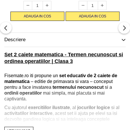
ADAUGA IN COS
ADAUGA IN COS
Descriere
Set 2 caiete matematica - Termen necunoscut si
ordinea operatiilor | Clasa 3
Fisemate.ro iti propune un
set educativ de 2 caiete de
matematica
– editie de primavara si vara – conceput
pentru a face invatarea
termenului necunoscut
si a
ordinii operatiilor
mai simpla, mai placuta si mai
captivanta.
Cu ajutorul
exercitiilor ilustrate
, al
jocurilor logice
si al
activitatilor interactive
, acest set ii ajuta pe elevi sa isi
dezvolte gandirea logica si sa inteleaga conceptele
matematice prin joaca.