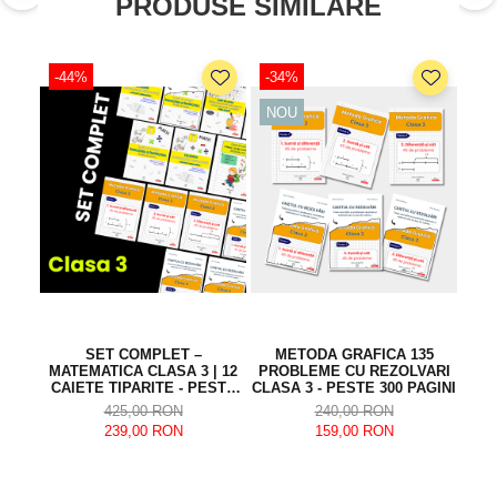
PRODUSE SIMILARE
-44%
-34%
-3
NOU
SET COMPLET –
METODA GRAFICA 135
PA
MATEMATICA CLASA 3 | 12
PROBLEME CU REZOLVARI
ROM
CAIETE TIPARITE - PESTE
CLASA 3 - PESTE 300 PAGINI
COP
600 PAGINI
425,00 RON
240,00 RON
239,00 RON
159,00 RON