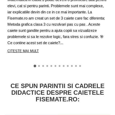
v
elevi, cat si pentru parinti. Problemele sunt mai complexe,
r
iar explicatiile devin din ce in ce mai importante. La
s
Fisemate.ro am creat un set de 3 caiete care fac diferenta:
s
Metoda grafica clasa 3 cu rezolvari pas cu pas . Aceste
g
caiete sunt gandite pentru a ajuta copiii sa vizualizeze
p
problemele si sa le rezolve logic, fara stres si confuzie. 🎯
p
Ce contine acest set de caiete?...
C
CITESTE MAI MULT
CE SPUN PARINTII SI CADRELE
DIDACTICE DESPRE CAIETELE
FISEMATE.RO: