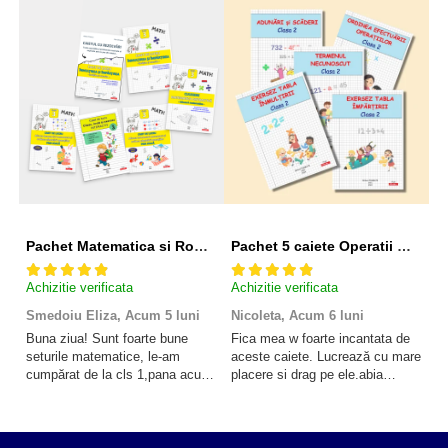
Pachet Matematica si Romana clasa 3 pentru copii - peste 340 pagini
Pachet 5 caiete Operatii Matematice clasa 2 pentru copii - peste 316 pagini
Achizitie verificata
Achizitie verificata
Ac
Smedoiu Eliza,
Acum 5 luni
Nicoleta,
Acum 6 luni
A
lu
Buna ziua! Sunt foarte bune
Fica mea w foarte incantata de
seturile matematice, le-am
aceste caiete. Lucrează cu mare
M
cumpărat de la cls 1,pana acum
placere si drag pe ele.abia
cl
în cls 3! Mult succes în tot ce
așteaptă sa lucreze extra pe
de
faceți!
aceste caiete. A inceput sa
si
înțeleagă totul din ce in ce mai
bine. Va multumesc