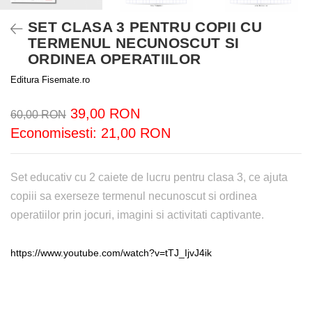
SET CLASA 3 PENTRU COPII CU
TERMENUL NECUNOSCUT SI
ORDINEA OPERATIILOR
Editura Fisemate.ro
39,00 RON
60,00 RON
Economisesti:
21,00
RON
Set educativ cu 2 caiete de lucru pentru clasa 3, ce ajuta
copiii sa exerseze termenul necunoscut si ordinea
operatiilor prin jocuri, imagini si activitati captivante.
https://www.youtube.com/watch?v=tTJ_IjvJ4ik