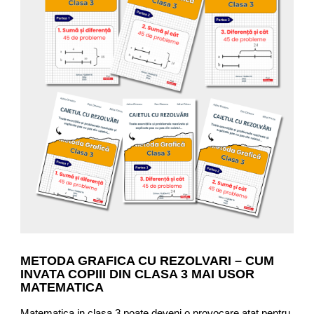
distractiva!
METODA GRAFICA CU REZOLVARI – CUM
INVATA COPIII DIN CLASA 3 MAI USOR
MATEMATICA
C
Matematica in clasa 3 poate deveni o provocare atat pentru