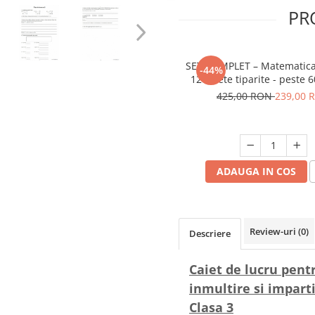
PR
SET COMPLET – Matematica 
-44%
12 caiete tiparite - peste 
425,00 RON
239,00 
ADAUGA IN COS
Review-uri
(0)
Descriere
Caiet de lucru pent
inmultire si imparti
Clasa 3