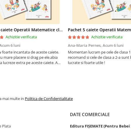
Pachet 5 caiete Operatii Matematice clasa 2 pentru copii - peste 316 pagini
Achizitie verificata
Achizitie verificata
Acum 6 luni
Ana-Maria Pernes,
Acum 6 luni
 foarte incantata de aceste caiete.
Momentan lucram pe cele de clasa 1 .
u mare placere si drag pe ele.abia
recomand si cele de clasa a 2-a sunt 
a lucreze extra pe aceste caiete. A
lucrate si foarte utile !
 înțeleagă totul din ce in ce mai bine.
mesc
la mai multe in
Politica de Confidentialitate
DATE COMERCIALE
 Plata
Editura FIȘEMATE (Pentru Bebei 