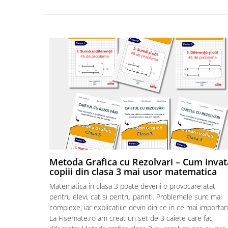
Metoda Grafica cu Rezolvari – Cum invat
copiii din clasa 3 mai usor matematica
Matematica in clasa 3 poate deveni o provocare atat
pentru elevi, cat si pentru parinti. Problemele sunt mai
complexe, iar explicatiile devin din ce in ce mai importan
La Fisemate.ro am creat un set de 3 caiete care fac