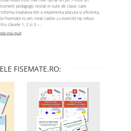
trument pedagogic testat in sute de clase, care
aflat in cla
nsforma invatarea intr-o experienta placuta si eficienta.
am creat un
 la Fisemate.ro am creat caiete cu exercitii tip rebus
fara graba s
tru clasele 1, 2 si 3 –...
completa aici
este mai mult
Citeste mai m
ELE FISEMATE.RO: