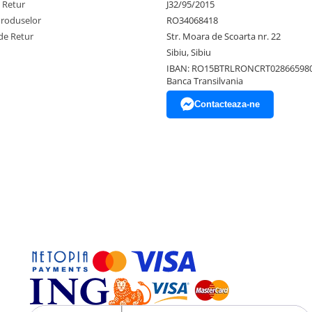
e Retur
J32/95/2015
Produselor
RO34068418
de Retur
Str. Moara de Scoarta nr. 22
Sibiu, Sibiu
IBAN: RO15BTRLRONCRT02866598
Banca Transilvania
Contacteaza-ne