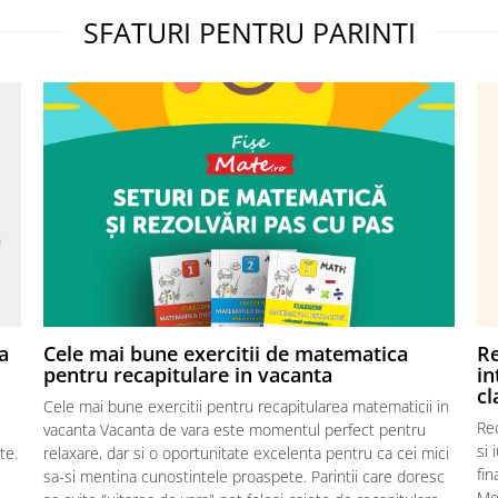
impartirii, exercitii aplic
SFATURI PENTRU PARINTI
Activitatile sunt organi
progresiv si pot fi utiliz
atat la clasa, cat si acas
Invatare pas cu pas a
operatiilor de baza
Exercitii clare si varia
gata de completat
Material util pentru p
invatatori si elevi
Detalii:
Format: A5
a
Cele mai bune exercitii de matematica
Re
pentru recapitulare in vacanta
in
Numar fise: 26
cl
Structura: inmultire (
Cele mai bune exercitii pentru recapitularea matematicii in
Re
impartire (14)
vacanta Vacanta de vara este momentul perfect pentru
si 
te.
relaxare, dar si o oportunitate excelenta pentru ca cei mici
Publicat de: Fisemate
fin
sa-si mentina cunostintele proaspete. Parintii care doresc
Me