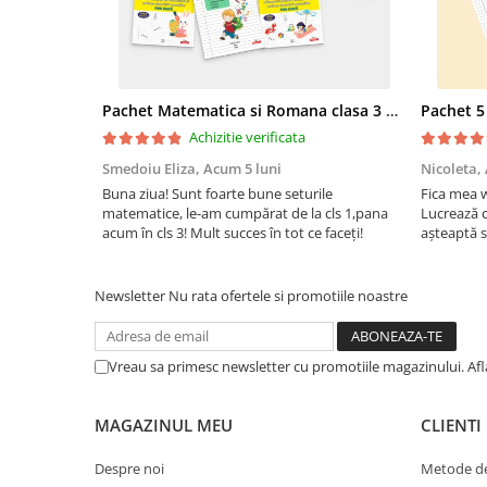
Pachet Matematica si Romana clasa 3 pentru copii - peste 340 pagini
Achizitie verificata
Smedoiu Eliza,
Acum 5 luni
Nicoleta,
Buna ziua! Sunt foarte bune seturile
Fica mea w
matematice, le-am cumpărat de la cls 1,pana
Lucrează c
acum în cls 3! Mult succes în tot ce faceți!
așteaptă s
inceput sa
Va multu
Newsletter
Nu rata ofertele si promotiile noastre
Vreau sa primesc newsletter cu promotiile magazinului. Af
MAGAZINUL MEU
CLIENTI
Despre noi
Metode de