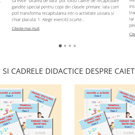
.
sa evite "uitarea de vara" pot folosi caiete de recapitulare
ins
gandite special pentru copii din clasele primare. Iata cum
tra
poti transforma recapitularea intr-o activitate usoara si
Iar
chiar placuta: 1. Alege exercitii scurte...
pen
Citeste mai mult
Cit
I SI CADRELE DIDACTICE DESPRE CAIET