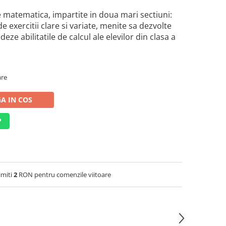
e matematica, impartite in doua mari sectiuni:
de exercitii clare si variate, menite sa dezvolte
eze abilitatile de calcul ale elevilor din clasa a
are
A IN COS
P
imiti
2
RON pentru comenzile viitoare