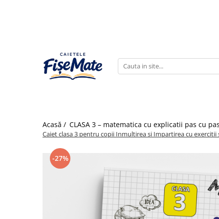
ALTELE
BLOG
1. Seturi complete (Clasele
1. Sfaturi pentru parinti
Primare)
2. Probleme explicate pas cu pas
2. Rechizite (Back to School)
3. Cadoul ideal de Craciun
3. Vacanta de vara (Recapitulare)
4. Testimoniale
5. Puncte de fidelizare
Acasă /
CLASA 3 – matematica cu explicatii pas cu pas
Caiet clasa 3 pentru copii Inmultirea si Impartirea cu exerciti
-27%