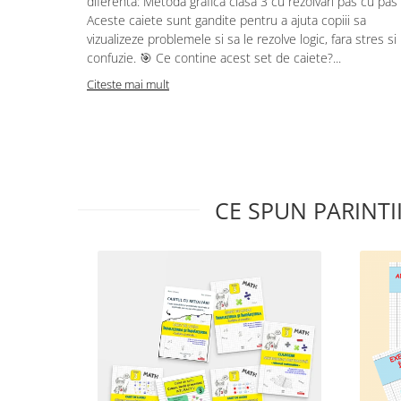
diferenta: Metoda grafica clasa 3 cu rezolvari pas cu pas 
Aceste caiete sunt gandite pentru a ajuta copiii sa
vizualizeze problemele si sa le rezolve logic, fara stres si
confuzie. 🎯 Ce contine acest set de caiete?...
Citeste mai mult
CE SPUN PARINTI