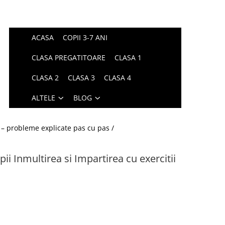
ACASA
COPII 3-7 ANI
CLASA PREGATITOARE
CLASA 1
CLASA 2
CLASA 3
CLASA 4
ALTELE
BLOG
 – probleme explicate pas cu pas /
pii Inmultirea si Impartirea cu exercitii