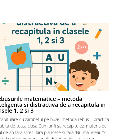
ative).
zate
ate
a.
te,
arinti,
busurile matematice – metoda
Gaseste 
teligenta si distractiva de a recapitula in
432 si 26
asele 1, 2 si 3
621.
12) +
capitulare cu zambetul pe buze: metoda rebus – practica
Probleme de 
iubita de toata clasa Cum ar fi sa recapitulezi materia de
Problema: G
.ro
al de an fara stres, fara plansete si fara “Nu mai vreau!”?
263 si difer
toda rebus este mai mult decat un joc – este un
pare o simpl