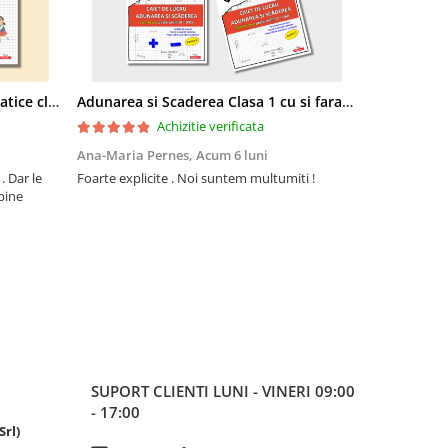
Pachet 5 caiete Operatii Matematice clasa 2 pentru copii - peste 316 pagini
Adunarea si Scaderea Clasa 1 cu si fara Trecere Peste Ordin cu Rezolvari
Achizitie verificata
Ana-Maria Pernes,
Acum 6 luni
Ionela,
Acum
 Dar le
Foarte explicite . Noi suntem multumiti !
Astazi am pri
bine
surprinsa de c
Copilul este f
lucreze pe un
folositoare,ex
sau problemele
SUPORT CLIENTI
LUNI - VINERI 09:00
- 17:00
Srl)