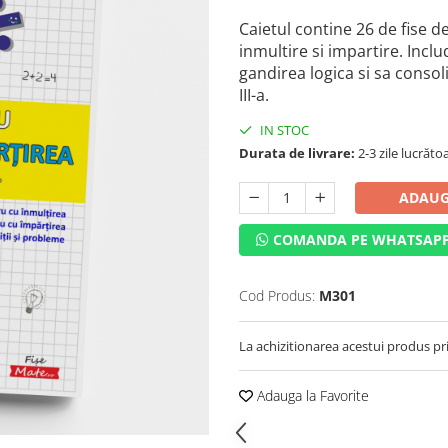
Caietul contine 26 de fise d
inmultire si impartire. Inclu
gandirea logica si sa consolid
III-a.
IN STOC
Durata de livrare:
2-3 zile lucrăto
ADAUG
COMANDA PE WHATSAP
Cod Produs:
M301
La achizitionarea acestui produs pr
Adauga la Favorite