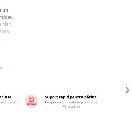
e un
mplet,
 clar,
area
u
tii
us
i a
incluse
Suport rapid pentru părinți
ntru
 explicate
Răspundem în câteva minute pe
WhatsApp
ii,
1-2
bla