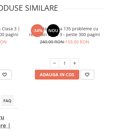
ODUSE SIMILARE
Clasa 3 |
Metoda Grafica 135 probleme cu
Pachet Mate
-34%
NOU
-38%
600 pagini
rezolvari clasa 3 - peste 300 pagini
3 pentru co
RON
240,00 RON
159,00 RON
185,0
ADAUGA IN COS
ADAUG
FAQ
ru
re |