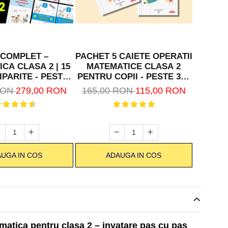
 COMPLET –
PACHET 5 CAIETE OPERATII
CA CLASA 2 | 15
MATEMATICE CLASA 2
IPARITE - PESTE
PENTRU COPII - PESTE 316
00 PAGINI
PAGINI
RON
279,00 RON
165,00 RON
115,00 RON
UGA IN COS
ADAUGA IN COS
matica pentru clasa 2 – invatare pas cu pas