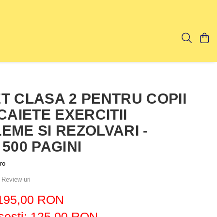
T CLASA 2 PENTRU COPII
CAIETE EXERCITII
EME SI REZOLVARI -
500 PAGINI
ro
 Review-uri
195,00 RON
esti:
125,00
RON