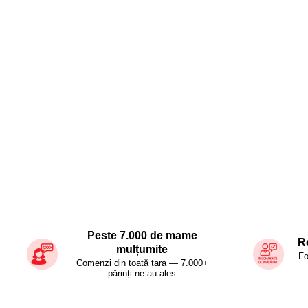
Distribuie
pe
Facebook
Peste 7.000 de mame
R
mulțumite
Fo
Comenzi din toată țara — 7.000+
părinți ne-au ales