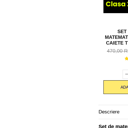
SET
MATEMATI
CAIETE T
8
470,00 
ADA
Descriere
Set de mate