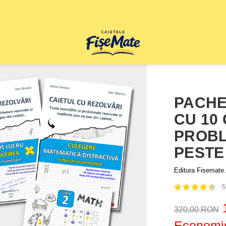
PACHE
CU 10 
PROBL
PESTE 
Editura Fisemate.
5
320,00 RON
Economis