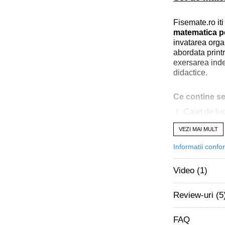
Fisemate.ro it
matematica pe
invatarea orga
abordata print
exersarea inde
didactice.
Ce contine se
Caiet de lu
Caiet de re
VEZI MAI MULT
Caiet de luc
Informatii confo
Caiet de rez
Video
(1)
Caiet de luc
Caiet de rez
Review-uri
(5
Culegere re
Caiet de re
FAQ