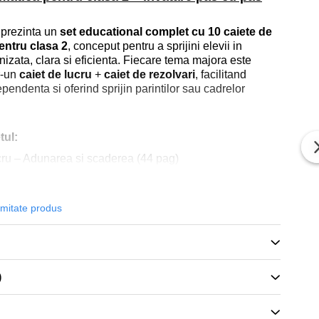
i prezinta un
set educational complet cu 10 caiete de
ntru clasa 2
, conceput pentru a sprijini elevii in
nizata, clara si eficienta. Fiecare tema majora este
r-un
caiet de lucru
+
caiet de rezolvari
, facilitand
pendenta si oferind sprijin parintilor sau cadrelor
tul:
cru – Adunarea si scaderea (44 pag)
zolvari – Adunarea si scaderea (44 pag)
ru – Inmultirea, invat si exersez (44 pag)
rmitate produs
olvari – Inmultirea (44 pag)
ru – Impartirea, invat si exersez (68 pag)
olvari – Impartirea (68 pag)
)
capitulare – Rebusuri matematice (48 pag)
zolvari – Rebusuri matematice (48 pag)