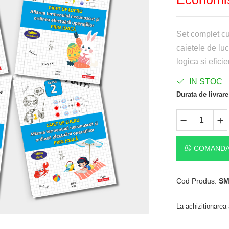
Set complet cu
caietele de luc
logica si efici
IN STOC
Durata de livrare
COMANDA
Cod Produs:
SM
La achizitionarea