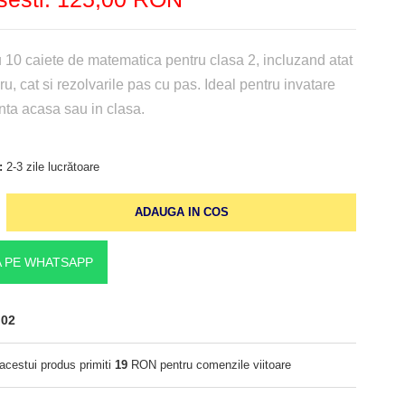
 10 caiete de matematica pentru clasa 2, incluzand atat
ru, cat si rezolvarile pas cu pas. Ideal pentru invatare
enta acasa sau in clasa.
:
2-3 zile lucrătoare
ADAUGA IN COS
 PE WHATSAPP
02
 acestui produs primiti
19
RON pentru comenzile viitoare